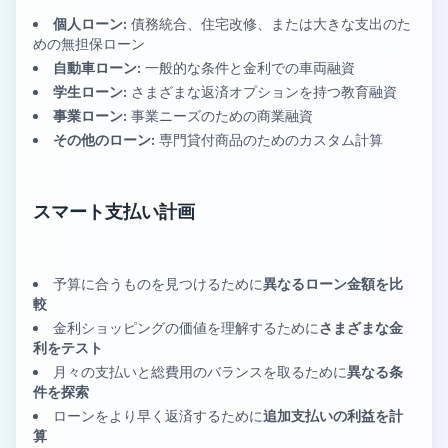
個人ローン:
債務統合、住宅改修、または大きな支出のた
めの無担保ローン
自動車ローン:
一般的な条件と金利での車両融資
学生ローン:
さまざまな返済オプションを持つ教育融資
事業ローン:
事業ニーズのための商業融資
その他のローン:
専門貸付商品のためのカスタム計算
スマート支払い計画
予算に合うものを見つけるために
異なるローン金額を比
較
金利ショッピングの価値を理解するために
さまざまな金
利をテスト
月々の支払いと総費用のバランスを取るために
異なる条
件を探索
ローンをより早く返済するために
追加支払いの利益を計
算