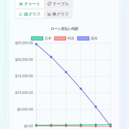
📊
チャート
📋
テーブル
📈
線グラフ
📊
棒グラフ