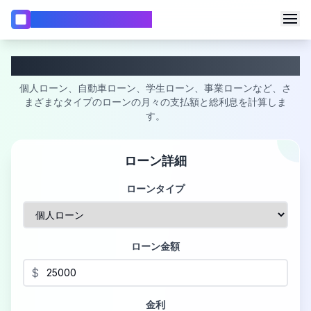
WebCalc 電卓 & 計算機
🧮
計算機
ローン計算機
📏
BMI計算機
個人ローン、自動車ローン、学生ローン、事業ローンなど、さ
📅
まざまなタイプのローンの月々の支払額と総利息を計算しま
日付計算機
言語を変更
す。
🎂
年齢計算機
📊
パーセンテージ計算機
ローン詳細
📈
複利計算機
ローンタイプ
💰
ローン計算機
🏡
住宅ローン計算機
ローン金額
$
金利