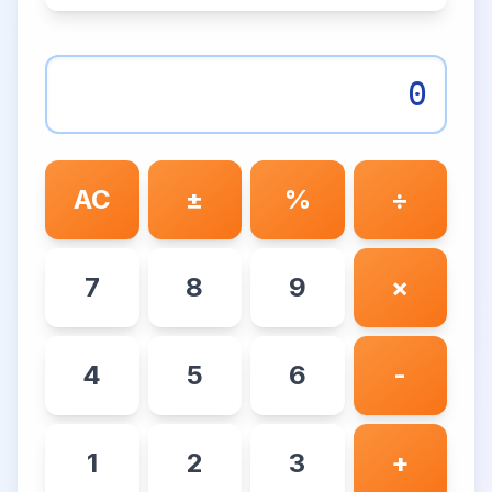
AC
±
%
÷
7
8
9
×
4
5
6
-
1
2
3
+