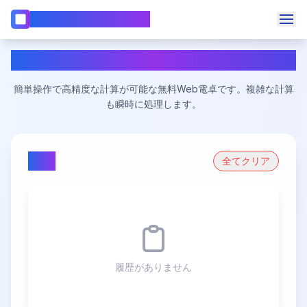
WebCalc 電卓 & 計算機
🧮
計算機
電卓・計算機 無料計算
📏
BMI計算機
簡単操作で高精度な計算が可能な無料Web電卓です。複雑な計算
📅
日付計算機
も瞬時に処理します。
言語を変更
🎂
年齢計算機
📊
パーセンテージ計算機
履歴
全てクリア
📈
複利計算機
💰
ローン計算機
🏡
住宅ローン計算機
履歴がありません