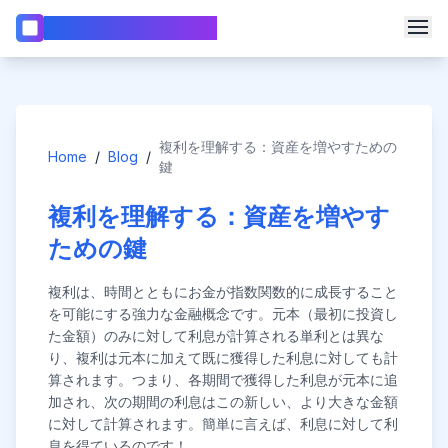
Calculadora WebCalc
🧮
Navbar.calculators
📏
Calculadora IMC
📅
Calculadora de Datas
複利を理解する：資産を増やすための
Home
/
Blog
/
Mudar Idioma
鍵
🎂
Calculadora de Idade
📊
Calculadora de Porcentagem
複利を理解する：資産を増やす
📈
Calculadora de Juros Compostos
ための鍵
💰
Calculadora de Empréstimo
複利は、時間とともにお金が指数関数的に成長すること
🏡
Calculadora de Hipoteca
を可能にする強力な金融概念です。元本（最初に投資し
た金額）のみに対して利息が計算される単利とは異な
り、複利は元本に加えて既に獲得した利息に対しても計
算されます。つまり、各期間で獲得した利息が元本に追
加され、次の期間の利息はこの新しい、より大きな金額
に対して計算されます。簡単に言えば、利息に対して利
息を得ているのです！