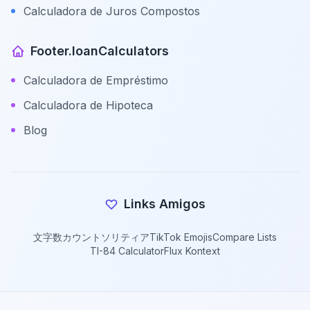
Calculadora de Juros Compostos
Footer.loanCalculators
Calculadora de Empréstimo
Calculadora de Hipoteca
Blog
Links Amigos
文字数カウント
ソリティア
TikTok Emojis
Compare Lists
TI-84 Calculator
Flux Kontext