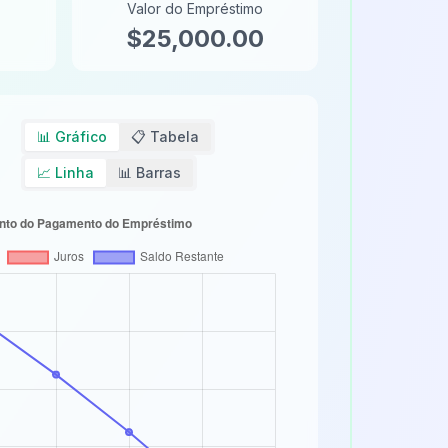
Valor do Empréstimo
0
$25,000.00
📊
Gráfico
📋
Tabela
📈
Linha
📊
Barras