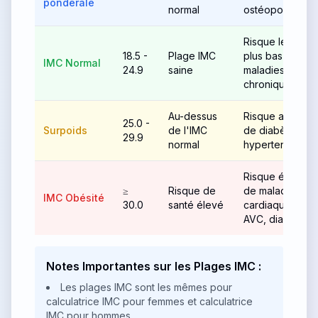
pondérale
normal
ostéoporose
Risque le
18.5 -
Plage IMC
plus bas de
IMC Normal
24.9
saine
maladies
chroniques
Au-dessus
Risque accru
25.0 -
Surpoids
de l'IMC
de diabète,
29.9
normal
hypertension
Risque élevé
≥
Risque de
de maladie
IMC Obésité
30.0
santé élevé
cardiaque,
AVC, diabète
Notes Importantes sur les Plages IMC :
Les plages IMC sont les mêmes pour
calculatrice IMC pour femmes et calculatrice
IMC pour hommes