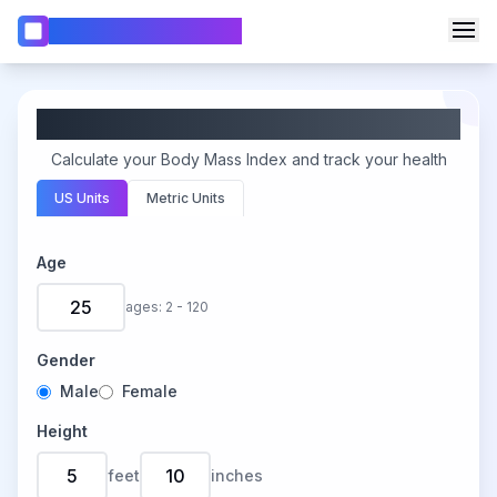
Calculatrice WebCalc
🧮
Navbar.calculators
BMI Calculator
📏
Calculatrice IMC
Calculate your Body Mass Index and track your health
📅
Calculatrice de Dates
Changer de Langue
🎂
Calculatrice d'Âge
US Units
Metric Units
📊
Calculatrice de Pourcentage
Age
📈
Calculatrice d'Intérêts Composés
💰
Calculatrice de Prêt
ages: 2 - 120
🏡
Calculatrice Hypothécaire
Gender
Male
Female
Height
feet
inches