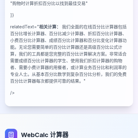
"购物时计算折扣百分比以找到最佳交易"
]}
relatedText="
相关计算：
我们全面的在线百分比计算器包括
百分比增长计算器、百分比减少计算器、折扣百分比计算器、
小费百分比计算器、成绩百分比计算器和百分比变化计算器功
能。无论您需要简单的百分比计算器还是高级百分比公式计
算，我们的工具都是您完整的百分比计算解决方案。非常适合
需要成绩百分比计算器的学生、使用我们折扣计算器的购物
者、需要小费计算器的用餐者，或计算业务百分比和利润率的
专业人士。从基本百分比数学到复杂百分比分析，我们的免费
百分比计算器每次都提供可靠的结果。"
/>
WebCalc 计算器