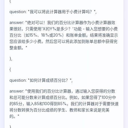
{
question: "我可以将此计算器用于小费计算吗？",
answer: "绝对可以！我们的百分比计算器作为小费计算器效
果很好。只需使用'X的Y%是多少？'功能 - 输入您想要的小费
百分比（如15%、18%或20%）和账单金额。结果将准确显示
您应该给多少小费。然后您可以将此添加到账单总额中获得完
整金额。"
},
{
question: "如何计算成绩百分比？",
answer: "使用我们的百分比计算器，通过输入您获得的分数
和总可能分数来计算成绩百分比。例如，如果您得了100分中
的85分，输入85和100得到85%。我们的计算器对于需要快速
将分数转换为百分比成绩的学生、教师和家长来说是完美
的。"
},