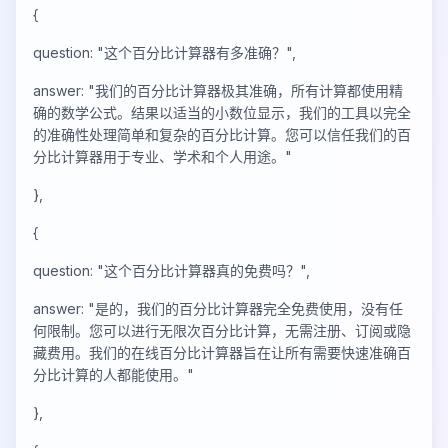
{
question: "这个百分比计算器有多准确？",
answer: "我们的百分比计算器极其准确，所有计算都使用精
确的数学公式。结果以适当的小数位显示，我们的工具以完全
的准确性处理简单和复杂的百分比计算。您可以信任我们的百
分比计算器用于专业、学术和个人用途。"
},
{
question: "这个百分比计算器真的免费吗？",
answer: "是的，我们的百分比计算器完全免费使用，没有任
何限制。您可以进行无限次百分比计算，无需注册、订阅或隐
藏费用。我们的在线百分比计算器旨在让所有需要快速准确百
分比计算的人都能使用。"
},