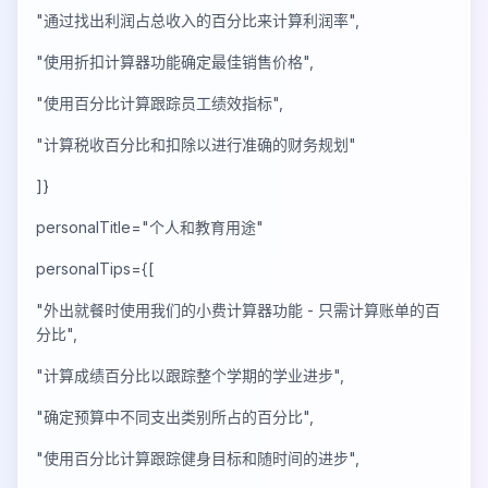
"通过找出利润占总收入的百分比来计算利润率",
"使用折扣计算器功能确定最佳销售价格",
"使用百分比计算跟踪员工绩效指标",
"计算税收百分比和扣除以进行准确的财务规划"
]}
personalTitle="个人和教育用途"
personalTips={[
"外出就餐时使用我们的小费计算器功能 - 只需计算账单的百
分比",
"计算成绩百分比以跟踪整个学期的学业进步",
"确定预算中不同支出类别所占的百分比",
"使用百分比计算跟踪健身目标和随时间的进步",