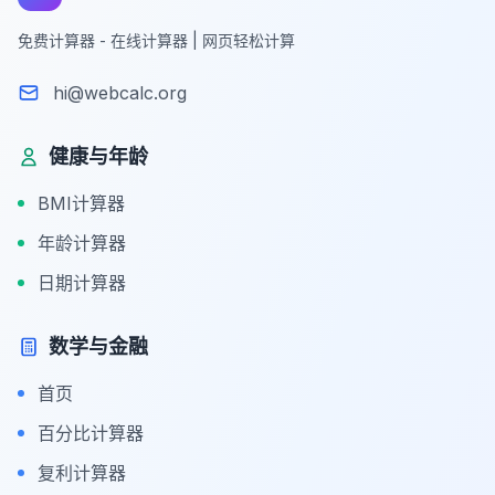
免费计算器 - 在线计算器 | 网页轻松计算
hi@webcalc.org
健康与年龄
BMI计算器
年龄计算器
日期计算器
数学与金融
首页
百分比计算器
复利计算器