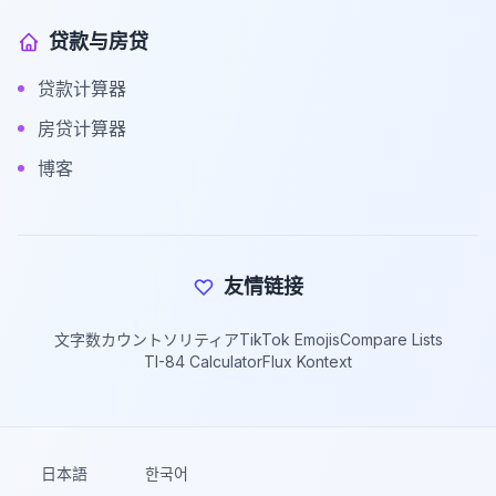
贷款与房贷
贷款计算器
房贷计算器
博客
友情链接
文字数カウント
ソリティア
TikTok Emojis
Compare Lists
TI-84 Calculator
Flux Kontext
日本語
한국어